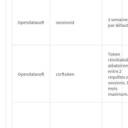
2 semaine
Opendatasoft
sessionid
par défaut
Token
réinitialis
aléatoire
entre 2
Opendatasoft
csrftoken
requêtes 
sessions. 
mois
maximum